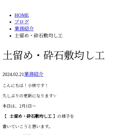
BLOG
メールフォーム
HOME
ブログ
業務紹介
土留め・砕石敷均し工
土留め・砕石敷均し工
2024.02.21
業務紹介
こんにちは！小林です！
久しぶりの更新になります✨
本日は、2月1日～
【⠀
土留め・砕石敷均し工
】の様子を
書いていこうと思います。