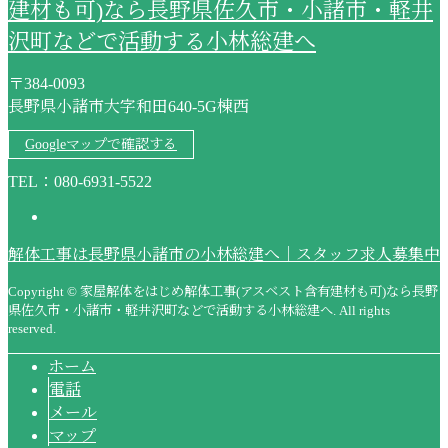
建材も可)なら長野県佐久市・小諸市・軽井
沢町などで活動する小林総建へ
〒384-0093
長野県小諸市大字和田640-5G棟西
Googleマップで確認する
TEL：080-6931-5522
解体工事は長野県小諸市の小林総建へ｜スタッフ求人募集中
Copyright © 家屋解体をはじめ解体工事(アスベスト含有建材も可)なら長野
県佐久市・小諸市・軽井沢町などで活動する小林総建へ. All rights
reserved.
ホーム
電話
メール
マップ