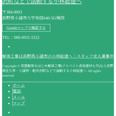
沢町などで活動する小林総建へ
〒384-0093
長野県小諸市大字和田640-5G棟西
Googleマップで確認する
TEL：080-6931-5522
解体工事は長野県小諸市の小林総建へ｜スタッフ求人募集中
Copyright © 家屋解体をはじめ解体工事(アスベスト含有建材も可)なら長野
県佐久市・小諸市・軽井沢町などで活動する小林総建へ. All rights
reserved.
ホーム
電話
メール
マップ